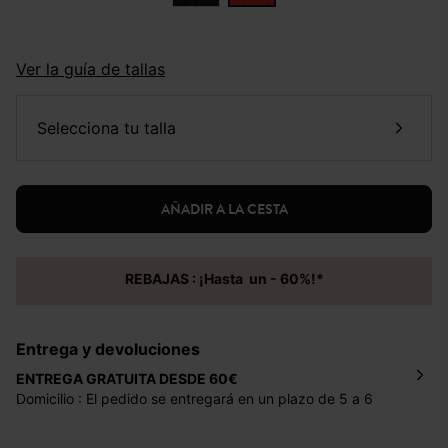
Ver la guía de tallas
selecciona tu talla
AÑADIR A LA CESTA
REBAJAS : ¡Hasta un - 60%!*
Entrega y devoluciones
ENTREGA GRATUITA DESDE 60€
Domicilio : El pedido se entregará en un plazo de 5 a 6
días laborales en la dirección indicada con un precio de 2
€ por pedidos inferiores a 60 €.