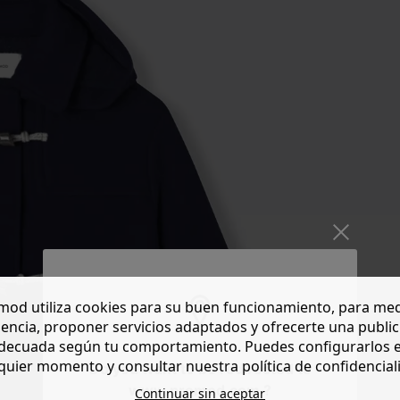
od utiliza cookies para su buen funcionamiento, para med
encia, proponer servicios adaptados y ofrecerte una publi
decuada según tu comportamiento. Puedes configurarlos 
quier momento y consultar nuestra política de confidencial
Do you want to be redirected to
www.promod.com ?
Continuar sin aceptar