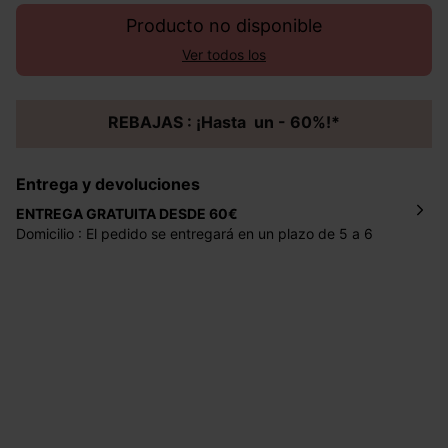
Producto no disponible
Ver todos los
REBAJAS : ¡Hasta un - 60%!*
Entrega y devoluciones
ENTREGA GRATUITA DESDE 60€
Domicilio : El pedido se entregará en un plazo de 5 a 6
días laborales en la dirección indicada con un precio de 2
€ por pedidos inferiores a 60 €.
Mondial Relay : El pedido se entregará en un plazo de 5
días laborales en el punto de recogida indicado con un
precio de 3 € (envío a España) y de 4,50 € (envío a
Portugal) por pedidos inferiores a 60 €.
Dispones de
30 días
a partir de la fecha de recepción de
los artículos para devolverlos o cambiarlos.
Ayuda