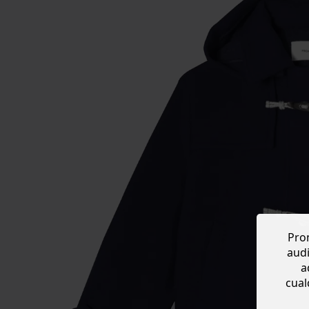
Prom
audi
a
cual