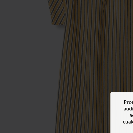
Prom
audi
a
cual