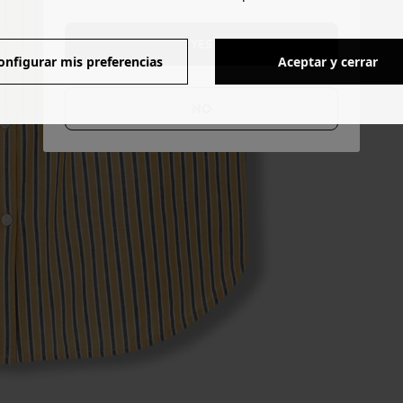
YES
onfigurar mis preferencias
Aceptar y cerrar
NO