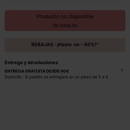
Producto no disponible
Ver todos los
REBAJAS : ¡Hasta un - 60%!*
Entrega y devoluciones
ENTREGA GRATUITA DESDE 60€
Domicilio : El pedido se entregará en un plazo de 5 a 6
días laborales en la dirección indicada con un precio de 2
€ por pedidos inferiores a 60 €.
Mondial Relay : El pedido se entregará en un plazo de 5
días laborales en el punto de recogida indicado con un
precio de 3 € (envío a España) y de 4,50 € (envío a
Portugal) por pedidos inferiores a 60 €.
Dispones de
30 días
a partir de la fecha de recepción de
los artículos para devolverlos o cambiarlos.