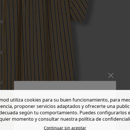
od utiliza cookies para su buen funcionamiento, para med
encia, proponer servicios adaptados y ofrecerte una publi
decuada según tu comportamiento. Puedes configurarlos 
quier momento y consultar nuestra política de confidencial
Do you want to be redirected to
www.promod.com ?
Continuar sin aceptar