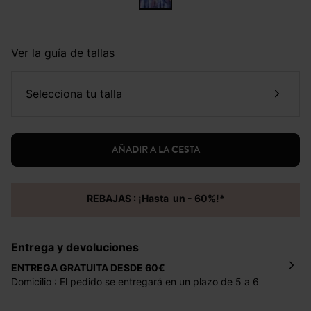
Ver la guía de tallas
selecciona tu talla
AÑADIR A LA CESTA
REBAJAS : ¡Hasta un - 60%!*
Entrega y devoluciones
ENTREGA GRATUITA DESDE 60€
Domicilio : El pedido se entregará en un plazo de 5 a 6
días laborales en la dirección indicada con un precio de 2
€ por pedidos inferiores a 60 €.