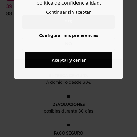
política de confidencialidad.
www.promod.com ?
39,99 €
Continuar sin aceptar
99,99 €
YES
Configurar mis preferencias
NO
Aceptar y cerrar
ENTREGA GRATUITA
A domicilio desde 60€
DEVOLUCIONES
posibles durante 30 días
PAGO SEGURO