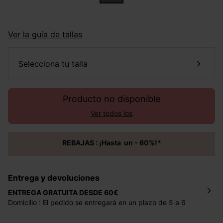
Ver la guía de tallas
selecciona tu talla
Producto no disponible
Ver todos los
REBAJAS : ¡Hasta un - 60%!*
Entrega y devoluciones
ENTREGA GRATUITA DESDE 60€
Domicilio : El pedido se entregará en un plazo de 5 a 6
días laborales en la dirección indicada con un precio de 2
€ por pedidos inferiores a 60 €.