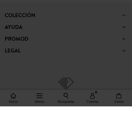
LEGAL
© Copyright Promod © 2026
*Mostrar condiciones
España
Inicio
Menú
Búsqueda
Cuenta
Cesta