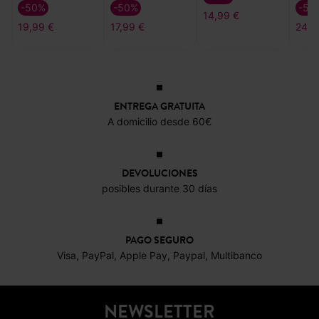
-50%
-50%
-50
14,99 €
19,99 €
17,99 €
24,9
ENTREGA GRATUITA
A domicilio desde 60€
DEVOLUCIONES
posibles durante 30 días
PAGO SEGURO
Visa, PayPal, Apple Pay, Paypal, Multibanco
NEWSLETTER