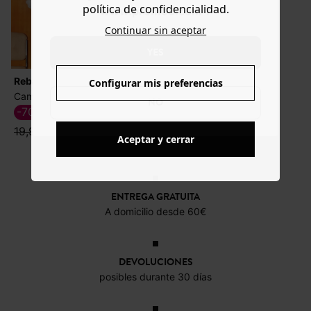
política de confidencialidad.
www.promod.com ?
Continuar sin aceptar
YES
Rebajas
Configurar mis preferencias
Camiseta de rayas cuello alto
NO
-70%
5,99 €
19,99 €
Aceptar y cerrar
ENTREGA GRATUITA
A domicilio desde 60€
DEVOLUCIONES
posibles durante 30 días