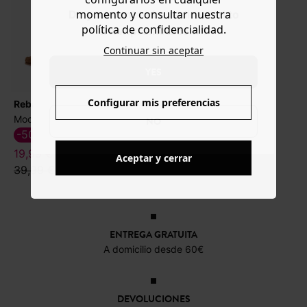
momento y consultar nuestra
Do you want to be redirected to
política de confidencialidad.
www.promod.com ?
Continuar sin aceptar
YES
Configurar mis preferencias
Rebajas
Mocasines piel de ante
NO
-50%
19,99 €
Aceptar y cerrar
39,99 €
ENTREGA GRATUITA
A domicilio desde 60€
DEVOLUCIONES