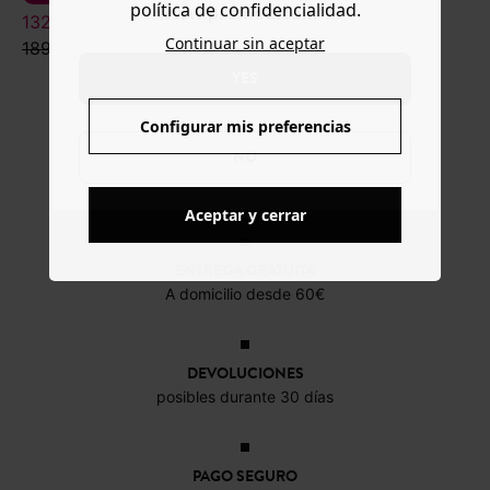
política de confidencialidad.
www.promod.com ?
132,99 €
27,99 €
Continuar sin aceptar
189,99 €
69,99 €
YES
Configurar mis preferencias
NO
Aceptar y cerrar
ENTREGA GRATUITA
A domicilio desde 60€
DEVOLUCIONES
posibles durante 30 días
PAGO SEGURO