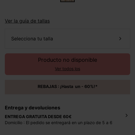
Ver la guía de tallas
selecciona tu talla
Producto no disponible
Ver todos los
REBAJAS : ¡Hasta un - 60%!*
Entrega y devoluciones
ENTREGA GRATUITA DESDE 60€
Domicilio : El pedido se entregará en un plazo de 5 a 6
días laborales en la dirección indicada con un precio de 2
€ por pedidos inferiores a 60 €.