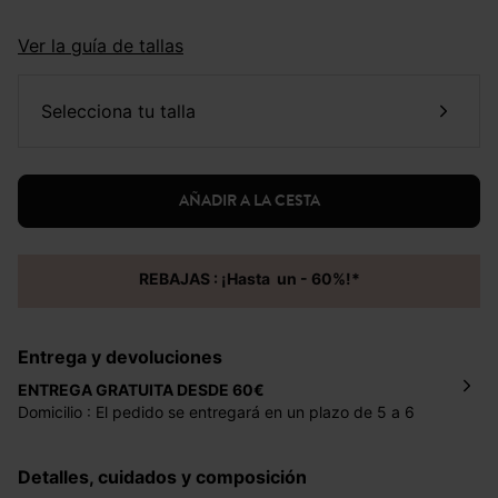
Ver la guía de tallas
selecciona tu talla
AÑADIR A LA CESTA
REBAJAS : ¡Hasta un - 60%!*
Entrega y devoluciones
ENTREGA GRATUITA DESDE 60€
Domicilio : El pedido se entregará en un plazo de 5 a 6
días laborales en la dirección indicada con un precio de 2
€ por pedidos inferiores a 60 €.
Detalles, cuidados y composición
Mondial Relay : El pedido se entregará en un plazo de 5