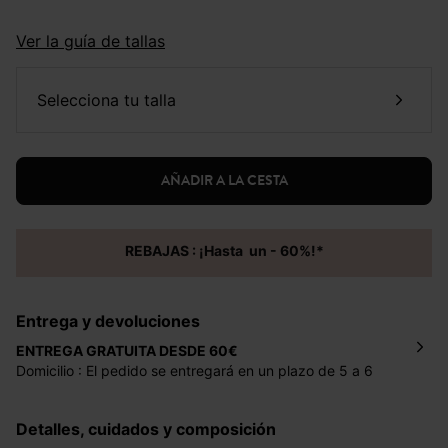
Ver la guía de tallas
selecciona tu talla
AÑADIR A LA CESTA
REBAJAS : ¡Hasta un - 60%!*
Entrega y devoluciones
ENTREGA GRATUITA DESDE 60€
Domicilio : El pedido se entregará en un plazo de 5 a 6
días laborales en la dirección indicada con un precio de 2
€ por pedidos inferiores a 60 €.
Detalles, cuidados y composición
Mondial Relay : El pedido se entregará en un plazo de 5