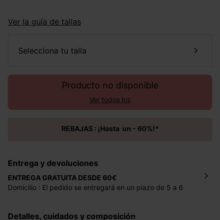
Ver la guía de tallas
selecciona tu talla
Producto no disponible
Ver todos los
REBAJAS : ¡Hasta un - 60%!*
Entrega y devoluciones
ENTREGA GRATUITA DESDE 60€
Domicilio : El pedido se entregará en un plazo de 5 a 6
días laborales en la dirección indicada con un precio de 2
€ por pedidos inferiores a 60 €.
Detalles, cuidados y composición
Mondial Relay : El pedido se entregará en un plazo de 5