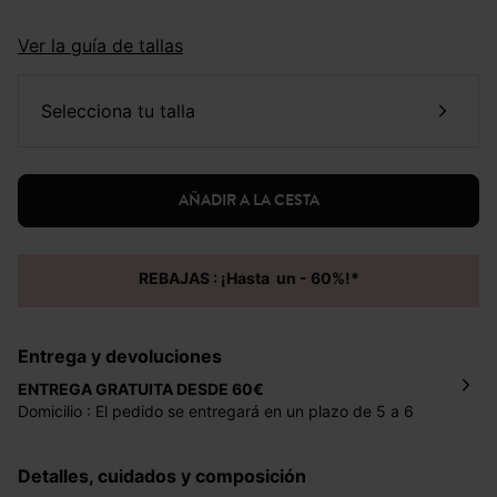
Ver la guía de tallas
selecciona tu talla
AÑADIR A LA CESTA
REBAJAS : ¡Hasta un - 60%!*
Entrega y devoluciones
ENTREGA GRATUITA DESDE 60€
Domicilio : El pedido se entregará en un plazo de 5 a 6
días laborales en la dirección indicada con un precio de 2
€ por pedidos inferiores a 60 €.
Detalles, cuidados y composición
Mondial Relay : El pedido se entregará en un plazo de 5