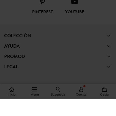
FACEBOOK
INSTAGRAM
TIKTOK
PINTEREST
YOUTUBE
COLECCIÓN
AYUDA
PROMOD
LEGAL
Inicio
Menú
Búsqueda
Cuenta
Cesta