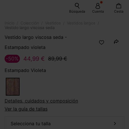
Búsqueda
Cuenta
Cesta
Inicio
Colección
Vestidos
Vestidos largos
Vestido largo viscosa seda
Vestido largo viscosa seda -
Estampado violeta
44,99 €
-50%
89,99 €
Estampado Violeta
Detalles, cuidados y composición
Ver la guía de tallas
selecciona tu talla