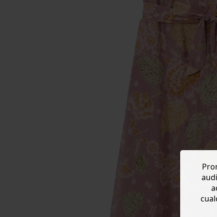
Prom
audi
a
cual