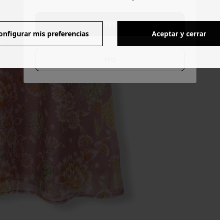
YES
onfigurar mis preferencias
Aceptar y cerrar
NO