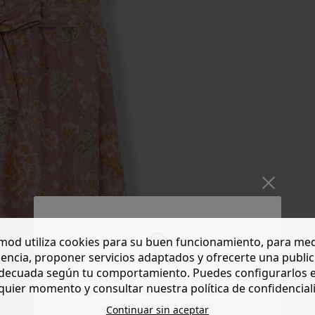
od utiliza cookies para su buen funcionamiento, para med
encia, proponer servicios adaptados y ofrecerte una publi
decuada según tu comportamiento. Puedes configurarlos 
quier momento y consultar nuestra política de confidencial
Do you want to be redirected to
www.promod.com ?
Continuar sin aceptar