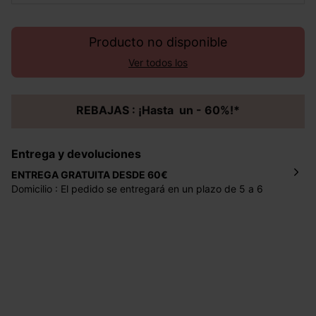
Producto no disponible
Ver todos los
REBAJAS : ¡Hasta un - 60%!*
Entrega y devoluciones
ENTREGA GRATUITA DESDE 60€
Domicilio : El pedido se entregará en un plazo de 5 a 6
días laborales en la dirección indicada con un precio de 2
€ por pedidos inferiores a 60 €.
Mondial Relay : El pedido se entregará en un plazo de 5
días laborales en el punto de recogida indicado con un
precio de 3 € (envío a España) y de 4,50 € (envío a
Portugal) por pedidos inferiores a 60 €.
Dispones de
30 días
a partir de la fecha de recepción de
los artículos para devolverlos o cambiarlos.