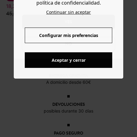
política de confidencialidad.
www.promod.com ?
18,39 €
Continuar sin aceptar
45,99 €
YES
Configurar mis preferencias
NO
Aceptar y cerrar
ENTREGA GRATUITA
A domicilio desde 60€
DEVOLUCIONES
posibles durante 30 días
PAGO SEGURO