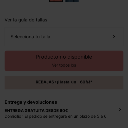
Ver la guía de tallas
selecciona tu talla
Producto no disponible
Ver todos los
REBAJAS : ¡Hasta un - 60%!*
Entrega y devoluciones
ENTREGA GRATUITA DESDE 60€
Domicilio : El pedido se entregará en un plazo de 5 a 6
días laborales en la dirección indicada con un precio de 2
€ por pedidos inferiores a 60 €.