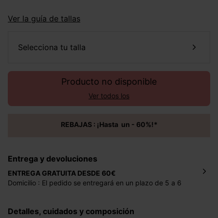
Ver la guía de tallas
selecciona tu talla
Producto no disponible
Ver todos los
REBAJAS : ¡Hasta un - 60%!*
Entrega y devoluciones
ENTREGA GRATUITA DESDE 60€
Domicilio : El pedido se entregará en un plazo de 5 a 6
días laborales en la dirección indicada con un precio de 2
€ por pedidos inferiores a 60 €.
Detalles, cuidados y composición
Mondial Relay : El pedido se entregará en un plazo de 5