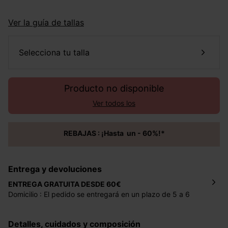
Ver la guía de tallas
selecciona tu talla
Producto no disponible
Ver todos los
REBAJAS : ¡Hasta un - 60%!*
Entrega y devoluciones
ENTREGA GRATUITA DESDE 60€
Domicilio : El pedido se entregará en un plazo de 5 a 6
días laborales en la dirección indicada con un precio de 2
€ por pedidos inferiores a 60 €.
Detalles, cuidados y composición
Mondial Relay : El pedido se entregará en un plazo de 5