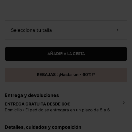
selecciona tu talla
AÑADIR A LA CESTA
REBAJAS : ¡Hasta un - 60%!*
Entrega y devoluciones
ENTREGA GRATUITA DESDE 60€
Domicilio : El pedido se entregará en un plazo de 5 a 6
días laborales en la dirección indicada con un precio de 2
€ por pedidos inferiores a 60 €.
Detalles, cuidados y composición
Mondial Relay : El pedido se entregará en un plazo de 5