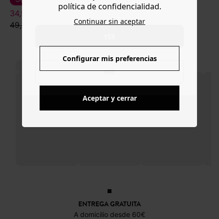
política de confidencialidad.
www.promod.com ?
34,99 €
15,99 €
Continuar sin aceptar
49,99 €
19,99 €
YES
Configurar mis preferencias
NO
Aceptar y cerrar
ENTREGA GRATUITA
A domicilio desde 60€