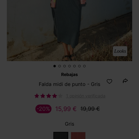
Looks
Rebajas
Falda midi de punto - Gris
1 opinión verificada
15,99 €
-20%
19,99 €
Gris