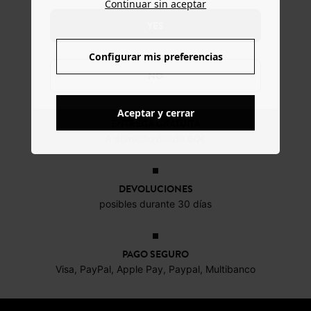
Continuar sin aceptar
YES
Configurar mis preferencias
NO
Aceptar y cerrar
ENTREGA GRATUITA
A domicilio desde 60€
DEVOLUCIONES
posibles durante 30 días
PAGO SEGURO
Visa, PayPal, Apple Pay, Paypal, Multibanco