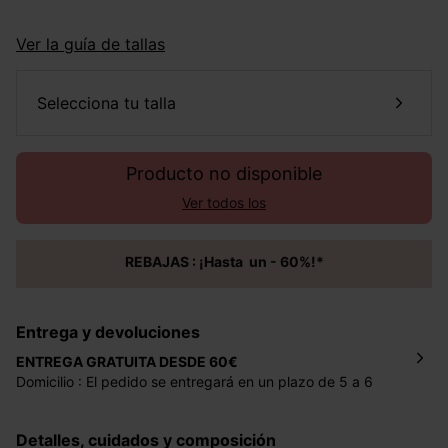
Ver la guía de tallas
selecciona tu talla
Producto no disponible
Ver todos los
REBAJAS : ¡Hasta un - 60%!*
Entrega y devoluciones
ENTREGA GRATUITA DESDE 60€
Domicilio : El pedido se entregará en un plazo de 5 a 6
días laborales en la dirección indicada con un precio de 2
€ por pedidos inferiores a 60 €.
Detalles, cuidados y composición
Mondial Relay : El pedido se entregará en un plazo de 5