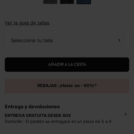
Ver la guía de tallas
selecciona tu talla
AÑADIR A LA CESTA
REBAJAS : ¡Hasta un - 60%!*
Entrega y devoluciones
ENTREGA GRATUITA DESDE 60€
Domicilio : El pedido se entregará en un plazo de 5 a 6
días laborales en la dirección indicada con un precio de 2
€ por pedidos inferiores a 60 €.