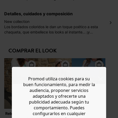
días laborales en la dirección indicada con un precio de 2
€ por pedidos inferiores a 60 €.
Detalles, cuidados y composición
Mondial Relay : El pedido se entregará en un plazo de 5
días laborales en el punto de recogida indicado con un
New collection
precio de 3 € (envío a España) y de 4,50 € (envío a
Los bordados coloridos le dan un toque poético a esta
Portugal) por pedidos inferiores a 60 €.
chaqueta, que embellece los looks al instante... ¡y
nuestras vidas! Adoramos el estilo folk y la imagen
Dispones de
30 días
a partir de la fecha de recepción de
inocente de los bordados. Fijaos en los pespuntes
los artículos para devolverlos o cambiarlos.
mexicanos a contraste en los bordes. Esta chaqueta de
COMPRAR EL LOOK
Ayuda
corte caja se puede llevar completamente abrochada (o
no), con las mangas largas o remangadas. Tejido suave y
grueso, 100% algodón. Bordados en el cuello, los
bolsillos, las mangas y la espalda. Cuello con solapa.
Cierre abotonado delante. Manga larga. 2 bolsillos
Promod utiliza cookies para su
grandes de plastrón delante. Bajo recto. Costuras a tono.
buen funcionamiento, para medir la
Forro de gasa de algodón. Esta chaqueta de mujer está
audiencia, proponer servicios
confeccionada al 100% con algodón procedente de la
agricultura ecológica, cultivado sin pesticidas, abonos
adaptados y ofrecerte una
químicos ni OGM para preservar la biodiversidad.
publicidad adecuada según tu
comportamiento. Puedes
configurarlos en cualquier
Rebajas
Rebajas
Rebajas