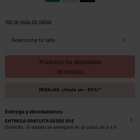
Ver la guía de tallas
selecciona tu talla
Producto no disponible
Ver todos los
REBAJAS : ¡Hasta un - 60%!*
Entrega y devoluciones
ENTREGA GRATUITA DESDE 60€
Domicilio : El pedido se entregará en un plazo de 5 a 6
días laborales en la dirección indicada con un precio de 2
€ por pedidos inferiores a 60 €.