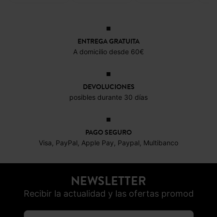
29,99 €
19,9
-50%
-50%
14,99 €
17,99 €
ENTREGA GRATUITA
A domicilio desde 60€
DEVOLUCIONES
posibles durante 30 días
PAGO SEGURO
Visa, PayPal, Apple Pay, Paypal, Multibanco
NEWSLETTER