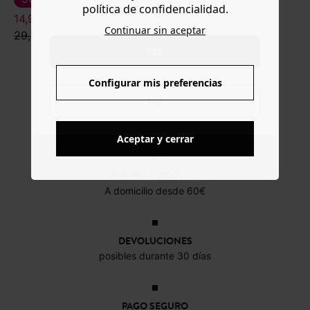
política de confidencialidad.
www.promod.com ?
14,99 €
24,99 €
Continuar sin aceptar
29,99 €
49,99 €
YES
Configurar mis preferencias
NO
Aceptar y cerrar
ENTREGA GRATUITA
A domicilio desde 60€
DEVOLUCIONES
posibles durante 30 días
PAGO SEGURO