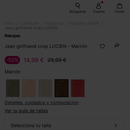
Búsqueda
Cuenta
Cesta
Inicio
Colección
Vaqueros
Vaqueros boyfit
Jean girlfriend crop LUCIEN
Rebajas
Jean girlfriend crop LUCIEN - Marrón
14,99 €
-50%
29,99 €
Marrón
Detalles, cuidados y composición
Ver la guía de tallas
selecciona tu talla