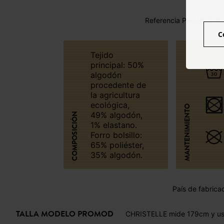
Referencia PROMOD ® :
C
Tejido
principal: 50%
algodón
procedente de
la agricultura
ecológica,
MANTENIMIENTO
49% algodón,
COMPOSICIÓN
1% elastano.
Forro bolsillo:
65% poliéster,
35% algodón.
País de fabrica
TALLA MODELO PROMOD
CHRISTELLE mide 179cm y usa