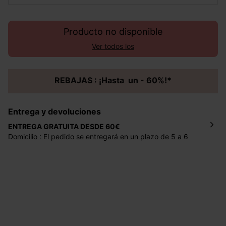
Producto no disponible
Ver todos los
REBAJAS : ¡Hasta un - 60%!*
Entrega y devoluciones
ENTREGA GRATUITA DESDE 60€
Domicilio : El pedido se entregará en un plazo de 5 a 6
días laborales en la dirección indicada con un precio de 2
€ por pedidos inferiores a 60 €.
Mondial Relay : El pedido se entregará en un plazo de 5
días laborales en el punto de recogida indicado con un
precio de 3 € (envío a España) y de 4,50 € (envío a
Portugal) por pedidos inferiores a 60 €.
Dispones de
30 días
a partir de la fecha de recepción de