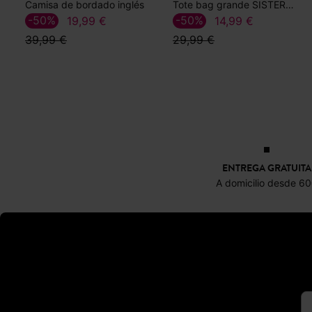
Camisa de bordado inglés
Tote bag grande SISTERS CLUB
-50%
-50%
19,99 €
14,99 €
39,99 €
29,99 €
ENTREGA GRATUITA
A domicilio desde 6