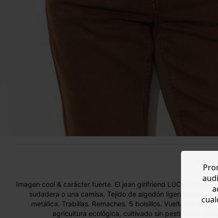
New col
Prom
audi
Imagen cool & carácter fuerte. El jean girlfriend LUCIEN llega e
a
sudadera o una camisa. Tejido de algodón ligeramente exten
cual
metálica. Trabillas. Remaches. 5 bolsillos. Vuelta ajustabl
agricultura ecológica, cultivado sin pesticidas, abo