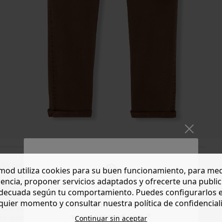
lection
od utiliza cookies para su buen funcionamiento, para med
encia, proponer servicios adaptados y ofrecerte una publi
n diferentes colores y le da un toque fresco a una chaqueta, una
decuada según tu comportamiento. Puedes configurarlos 
sible. Talle normal. Largo 7/8. Botón tachuela y cremallera
quier momento y consultar nuestra política de confidencial
Do you want to be redirected to
e. Este pantalón de mujer contiene algodón procedente de la
www.promod.com ?
nos químicos ni OGM para preservar la biodiversidad.
Continuar sin aceptar