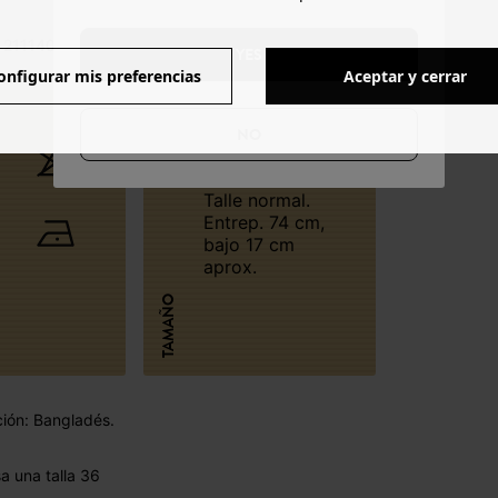
 211140 - 18230758080
YES
onfigurar mis preferencias
Aceptar y cerrar
NO
Talle normal.
Entrep. 74 cm,
bajo 17 cm
aprox.
TAMAÑO
ción: Bangladés.
 una talla 36