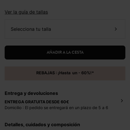
Ver la guía de tallas
selecciona tu talla
AÑADIR A LA CESTA
REBAJAS : ¡Hasta un - 60%!*
Entrega y devoluciones
ENTREGA GRATUITA DESDE 60€
Domicilio : El pedido se entregará en un plazo de 5 a 6
días laborales en la dirección indicada con un precio de 2
€ por pedidos inferiores a 60 €.
Detalles, cuidados y composición
Mondial Relay : El pedido se entregará en un plazo de 5