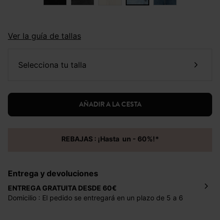
Ver la guía de tallas
selecciona tu talla
AÑADIR A LA CESTA
REBAJAS : ¡Hasta un - 60%!*
Entrega y devoluciones
ENTREGA GRATUITA DESDE 60€
Domicilio : El pedido se entregará en un plazo de 5 a 6
días laborales en la dirección indicada con un precio de 2
€ por pedidos inferiores a 60 €.