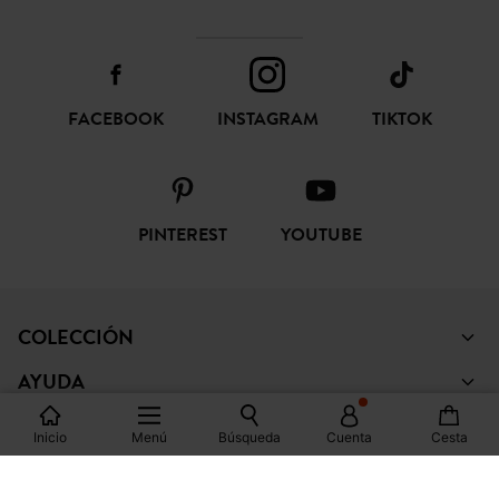
SÍGUENOS
FACEBOOK
INSTAGRAM
TIKTOK
PINTEREST
YOUTUBE
COLECCIÓN
Inicio
Menú
Búsqueda
Cuenta
Cesta
AYUDA
PROMOD