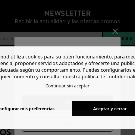
NEWSLETTER
Recibir la actualidad y las ofertas promod
SUSCRIBIR
od utiliza cookies para su buen funcionamiento, para med
encia, proponer servicios adaptados y ofrecerte una publi
decuada según tu comportamiento. Puedes configurarlos 
quier momento y consultar nuestra política de confidencial
Do you want to be redirected to
www.promod.com ?
Continuar sin aceptar
YES
onfigurar mis preferencias
Aceptar y cerrar
NO
NOS