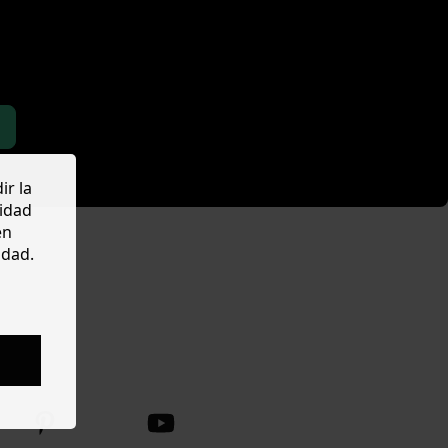
ir la
cidad
en
idad.