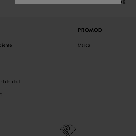
FACEBOOK
INSTAGRAM
TIKTOK
PROMOD
cliente
Marca
 fidelidad
s