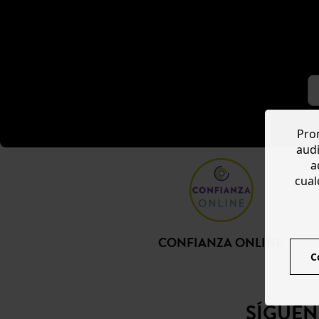
Prom
audi
a
cual
CONFIANZA ONLINE
C
SÍGUE