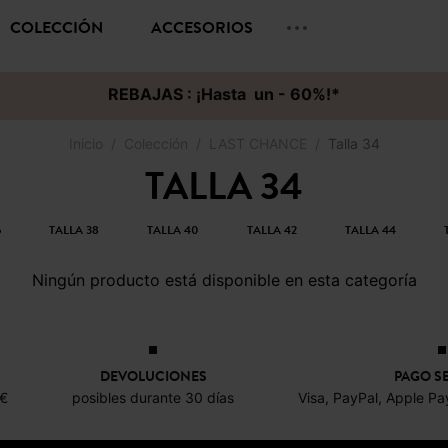
COLECCIÓN
ACCESORIOS
REBAJAS : ¡Hasta un - 60%!*
Inicio
Colección
LAST CHANCE
Talla 34
TALLA 34
6
TALLA 38
TALLA 40
TALLA 42
TALLA 44
Ningún producto está disponible en esta categoría
DEVOLUCIONES
PAGO S
0€
posibles durante 30 días
Visa, PayPal, Apple Pa