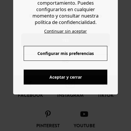
comportamiento. Puedes
configurarlos en cualquier
momento y consultar nuestra
Do you want to be redirected to
política de confidencialidad.
www.promod.com ?
Continuar sin aceptar
CONFIANZA ONLINE
YES
Configurar mis preferencias
SÍGUENOS
NO
Aceptar y cerrar
FACEBOOK
INSTAGRAM
TIKTOK
PINTEREST
YOUTUBE