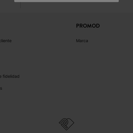
PROMOD
cliente
Marca
 fidelidad
s