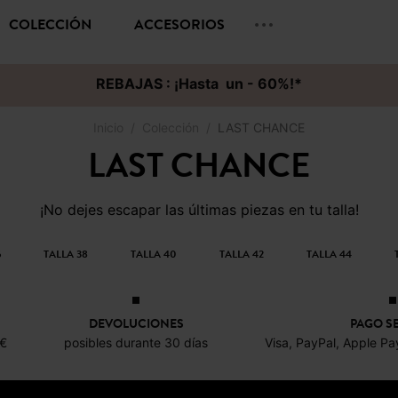
COLECCIÓN
ACCESORIOS
REBAJAS : ¡Hasta un - 60%!*
Inicio
Colección
LAST CHANCE
LAST CHANCE
¡No dejes escapar las últimas piezas en tu talla!
6
TALLA 38
TALLA 40
TALLA 42
TALLA 44
DEVOLUCIONES
PAGO S
0€
posibles durante 30 días
Visa, PayPal, Apple Pa