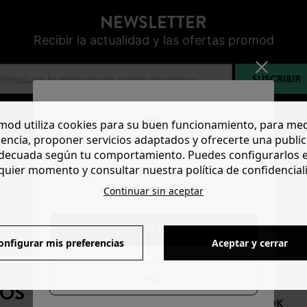
NEWSLETTER
Recibir la actualidad y las ofertas promod
SUSCRIBIR
od utiliza cookies para su buen funcionamiento, para med
encia, proponer servicios adaptados y ofrecerte una publi
decuada según tu comportamiento. Puedes configurarlos 
quier momento y consultar nuestra política de confidencial
Do you want to be redirected to
www.promod.com ?
Continuar sin aceptar
YES
onfigurar mis preferencias
Aceptar y cerrar
NO
NOS
FACEBOOK
INSTAGRAM
TIKTOK