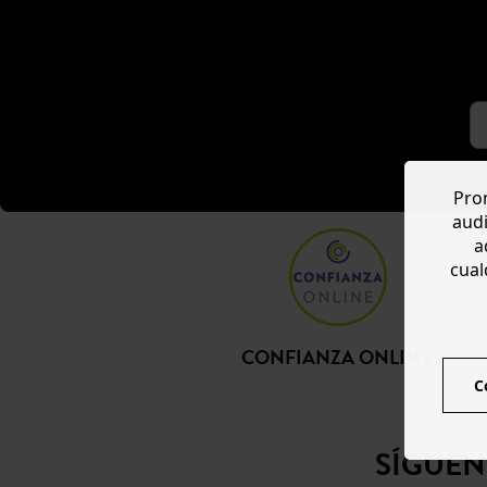
Prom
audi
a
cual
CONFIANZA ONLINE
C
SÍGUE