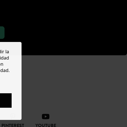
ir la
cidad
en
idad.
PINTEREST
YOUTUBE