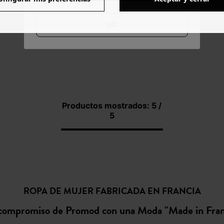
NO
Productos mostrados: 5 /
5
ROPA DE MUJER FABRICADA EN FRANCIA
 compromiso de Promod con una Moda "Made in Fran