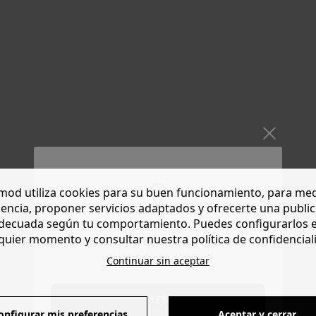
od utiliza cookies para su buen funcionamiento, para med
encia, proponer servicios adaptados y ofrecerte una publi
decuada según tu comportamiento. Puedes configurarlos 
quier momento y consultar nuestra política de confidencial
Do you want to be redirected to
www.promod.com ?
Continuar sin aceptar
YES
onfigurar mis preferencias
Aceptar y cerrar