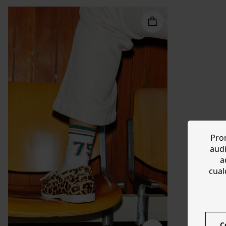
Prom
audi
a
cual
C