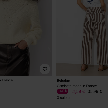
n France
Rebajas
Camiseta made in France
-40%
21,59 €
35,99 €
3 colores