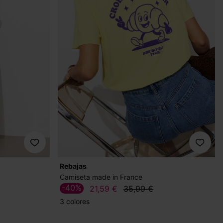
Rebajas
Camiseta made in France
-40%
21,59 €
35,99 €
3 colores