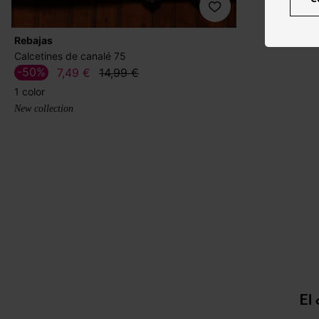
Rebajas
Calcetines de canalé 75
-50%
7,49 €
14,99 €
1 color
New collection
El