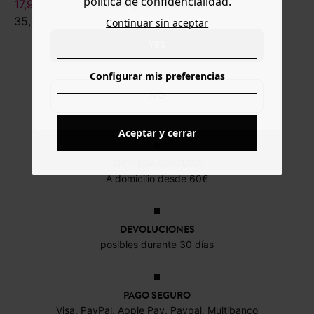
política de confidencialidad.
www.promod.com ?
17,99 €
35,99 €
Continuar sin aceptar
YES
Configurar mis preferencias
NO
Aceptar y cerrar
ENTREGA GRATUITA
A domicilio desde 60€
DEVOLUCIONES
posibles durante 30 días
PAGO SEGURO
Visa, PayPal, Apple Pay, Paypal, Multibanco