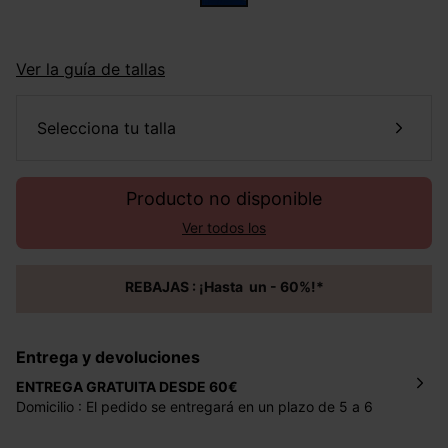
Ver la guía de tallas
selecciona tu talla
Producto no disponible
Ver todos los
REBAJAS : ¡Hasta un - 60%!*
Entrega y devoluciones
ENTREGA GRATUITA DESDE 60€
Domicilio : El pedido se entregará en un plazo de 5 a 6
días laborales en la dirección indicada con un precio de 2
€ por pedidos inferiores a 60 €.