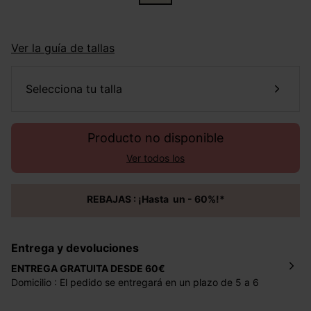
Ver la guía de tallas
selecciona tu talla
Producto no disponible
Ver todos los
REBAJAS : ¡Hasta un - 60%!*
Entrega y devoluciones
ENTREGA GRATUITA DESDE 60€
Domicilio : El pedido se entregará en un plazo de 5 a 6
días laborales en la dirección indicada con un precio de 2
€ por pedidos inferiores a 60 €.