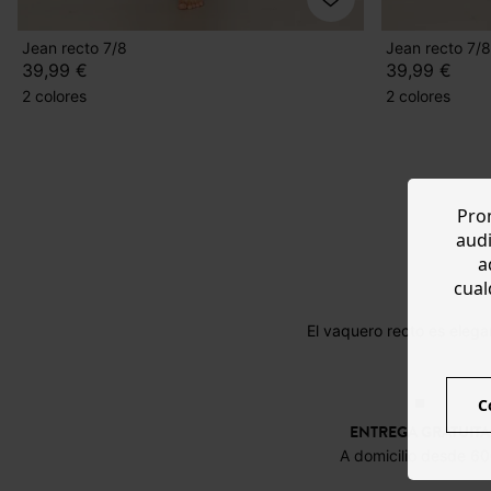
Jean recto 7/8
Jean recto 7/8
39,99 €
39,99 €
2 colores
2 colores
Prom
audi
a
cual
El vaquero recto es eleg
C
ENTREGA GRATUITA
A domicilio desde 6