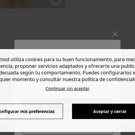
Productos mostrados: 2 /
2
od utiliza cookies para su buen funcionamiento, para med
encia, proponer servicios adaptados y ofrecerte una publi
decuada según tu comportamiento. Puedes configurarlos 
quier momento y consultar nuestra política de confidencial
Do you want to be redirected to
www.promod.com ?
Continuar sin aceptar
ante y estival, básico y actual. ¡Compra online un vaquero recto de 
YES
onfigurar mis preferencias
Aceptar y cerrar
DEVOLUCIONES
PAGO S
0€
posibles durante 30 días
Visa, PayPal, Apple Pa
NO