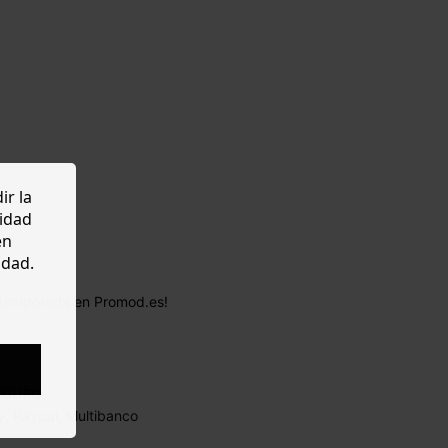
ir la
cidad
en
idad.
la temporada en Promod.es!
EGURO
y, Paypal, Multibanco