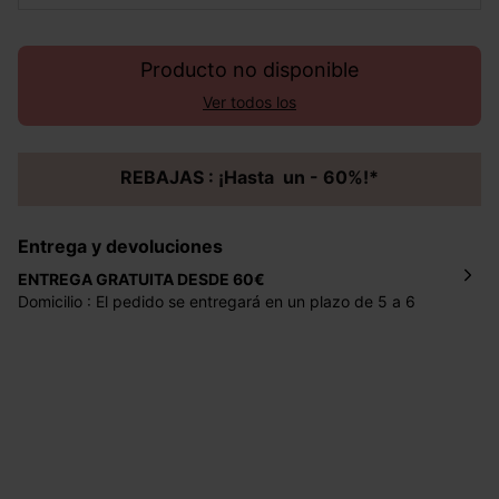
Producto no disponible
Ver todos los
REBAJAS : ¡Hasta un - 60%!*
Entrega y devoluciones
ENTREGA GRATUITA DESDE 60€
Domicilio : El pedido se entregará en un plazo de 5 a 6
días laborales en la dirección indicada con un precio de 2
€ por pedidos inferiores a 60 €.
Mondial Relay : El pedido se entregará en un plazo de 5
días laborales en el punto de recogida indicado con un
precio de 3 € (envío a España) y de 4,50 € (envío a
Portugal) por pedidos inferiores a 60 €.
Dispones de
30 días
a partir de la fecha de recepción de