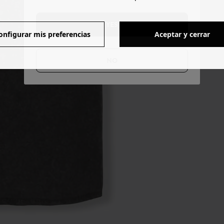
YES
onfigurar mis preferencias
Aceptar y cerrar
NO