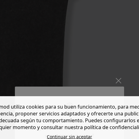
od utiliza cookies para su buen funcionamiento, para med
encia, proponer servicios adaptados y ofrecerte una publi
decuada según tu comportamiento. Puedes configurarlos 
quier momento y consultar nuestra política de confidencial
Do you want to be redirected to
www.promod.com ?
Continuar sin aceptar