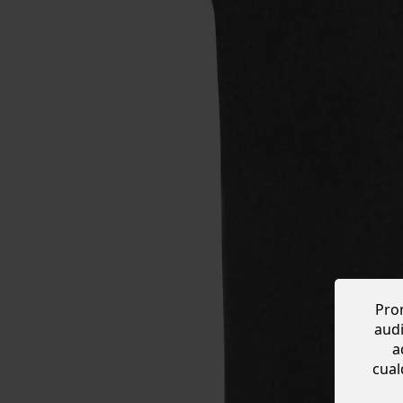
Prom
audi
a
cual