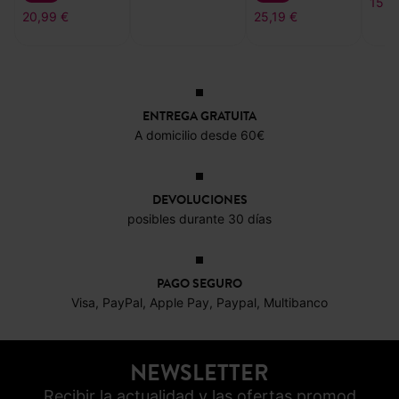
15,9
20,99 €
25,19 €
ENTREGA GRATUITA
A domicilio desde 60€
DEVOLUCIONES
posibles durante 30 días
PAGO SEGURO
Visa, PayPal, Apple Pay, Paypal, Multibanco
NEWSLETTER
Recibir la actualidad y las ofertas promod