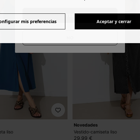
YES
onfigurar mis preferencias
Aceptar y cerrar
NO
novedades
ta liso
Vestido-camiseta liso
29,99 €