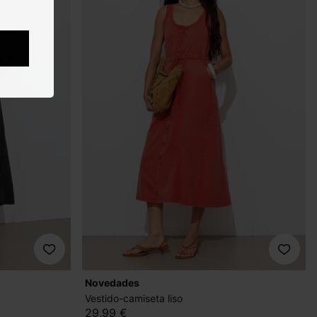
novedades
Vestido-camiseta liso
29,99 €