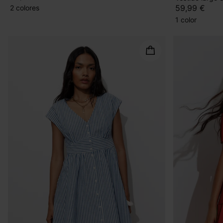
59,99 €
2 colores
1 color