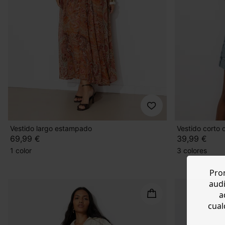
Vestido largo estampado
Vestido corto 
69,99 €
39,99 €
1 color
3 colores
Prom
audi
a
cual