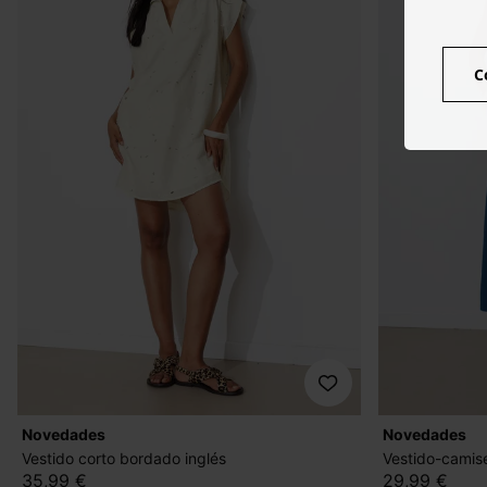
C
novedades
novedades
Vestido corto bordado inglés
Vestido-camise
35,99 €
29,99 €