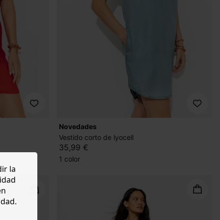
novedades
Vestido corto de lyocell
35,99 €
1 color
ir la
cidad
en
idad.