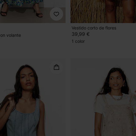
Vestido corto de flores
39,99 €
con volante
1 color