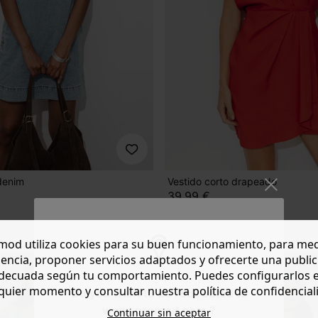
denim
Vestido corto drapeado
39,99 €
1 color
od utiliza cookies para su buen funcionamiento, para med
encia, proponer servicios adaptados y ofrecerte una publi
decuada según tu comportamiento. Puedes configurarlos 
quier momento y consultar nuestra política de confidencial
Do you want to be redirected to
www.promod.com ?
Continuar sin aceptar